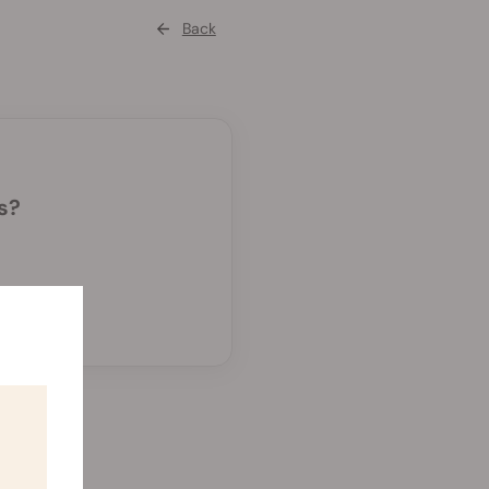
Back
s?