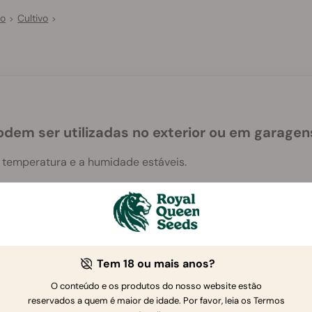
vo
Cultivo
>
>
odem ser utilizadas no exterior ou em garagen
 temperatura e a humidade estáveis.
Tem 18 ou mais anos?
O conteúdo e os produtos do nosso website estão
Se tiver mais perguntas
,
contacte-nos
reservados a quem é maior de idade. Por favor, leia os Termos