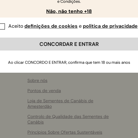
e Condições.
Não, não tenho +18
Aceito
definições de cookies
e
política de privacidade
CONCORDAR E ENTRAR
Ao clicar CONCORDO E ENTRAR, confirma que tem 18 ou mais anos
Sobre a RQS
Sobre nós
Pontos de venda
Loja de Sementes de Canábis de
Amesterdão
Controlo de Qualidade das Sementes de
Canábis
Princípios Sobre Ofertas Sustentáveis