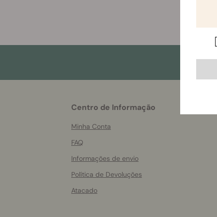
More
Centro de Informação
helpful
info
Minha Conta
FAQ
Informações de envio
Política de Devoluções
Atacado