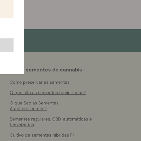
Sobre sementes de cannabis
Como preservar as sementes
O que são as sementes feminizadas?
O que São as Sementes
Autoflorescentes?
Sementes regulares, CBD, automáticas e
feminizadas
Cultivo de sementes híbridas F1