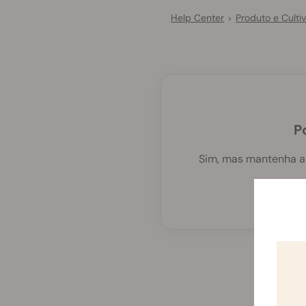
Help Center
Produto e Culti
>
P
Sim, mas mantenha a