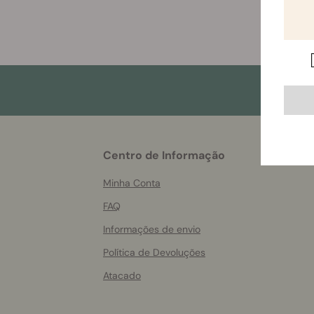
More
Centro de Informação
helpful
info
Minha Conta
FAQ
Informações de envio
Política de Devoluções
Atacado