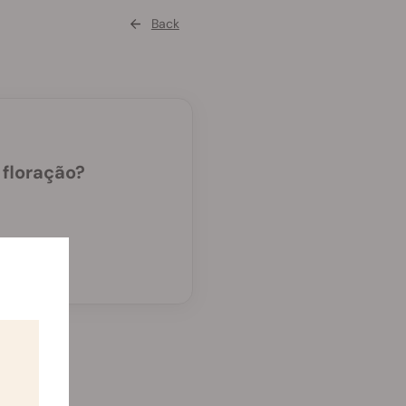
Back
 floração?