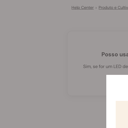
Help Center
Produto e Culti
>
Posso usa
Sim, se for um LED d