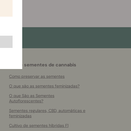
Sobre sementes de cannabis
Como preservar as sementes
O que são as sementes feminizadas?
O que São as Sementes
Autoflorescentes?
Sementes regulares, CBD, automáticas e
feminizadas
Cultivo de sementes híbridas F1