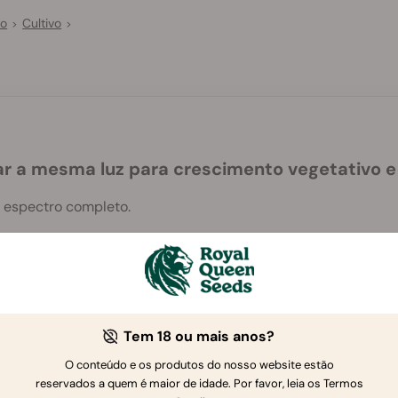
vo
Cultivo
>
>
r a mesma luz para crescimento vegetativo e
e espectro completo.
Tem 18 ou mais anos?
O conteúdo e os produtos do nosso website estão
Se tiver mais perguntas
,
contacte-nos
reservados a quem é maior de idade. Por favor, leia os Termos