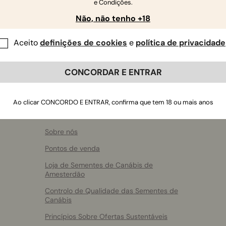
e Condições.
Não, não tenho +18
Aceito
definições de cookies
e
política de privacidade
CONCORDAR E ENTRAR
Ao clicar CONCORDO E ENTRAR, confirma que tem 18 ou mais anos
Sobre a RQS
Sobre nós
Pontos de venda
Loja de Sementes de Canábis de
Amesterdão
Controlo de Qualidade das Sementes de
Canábis
Princípios Sobre Ofertas Sustentáveis