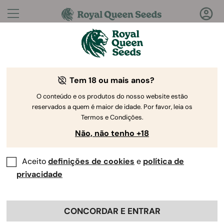
Perguntas?
Respostas!
Tem 18 ou mais anos?
Bem-vindo ao Royal Queen Seeds Help Center
O conteúdo e os produtos do nosso website estão
reservados a quem é maior de idade. Por favor, leia os
Termos e Condições.
Não, não tenho +18
Aceito
definições de cookies
e
política de
Help Center
>
Produto e
Back
Cultivo
>
Cultivo
>
privacidade
Qual é a temperatura ideal na
CONCORDAR E ENTRAR
tenda de cultivo?