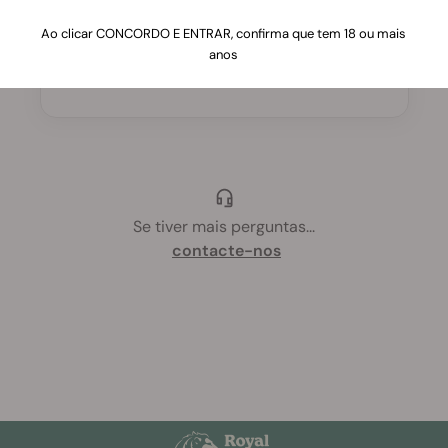
Entre 22°C e 28°C durante o dia, e cerca de
Ao clicar CONCORDO E ENTRAR, confirma que tem 18 ou mais
anos
4°C menos à noite.
Se tiver mais perguntas
...
contacte-nos