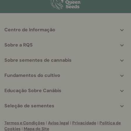
More
Centro de Informação
helpful
info
Sobre a RQS
Sobre sementes de cannabis
Fundamentos do cultivo
Educação Sobre Canábis
Seleção de sementes
Termos e Condições
|
Aviso legal
|
Privacidade
|
Política de
Cookies
|
Mapa do Site