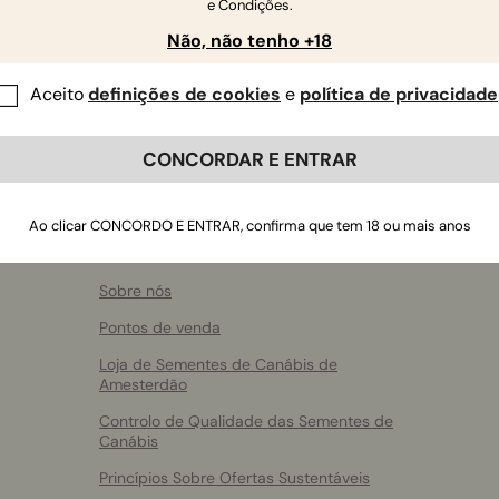
e Condições.
Não, não tenho +18
Aceito
definições de cookies
e
política de privacidade
CONCORDAR E ENTRAR
Ao clicar CONCORDO E ENTRAR, confirma que tem 18 ou mais anos
Sobre a RQS
Sobre nós
Pontos de venda
Loja de Sementes de Canábis de
Amesterdão
Controlo de Qualidade das Sementes de
Canábis
Princípios Sobre Ofertas Sustentáveis