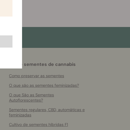
Sobre sementes de cannabis
Como preservar as sementes
O que são as sementes feminizadas?
O que São as Sementes
Autoflorescentes?
Sementes regulares, CBD, automáticas e
feminizadas
Cultivo de sementes híbridas F1