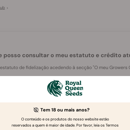
lub
>
 posso consultar o meu estatuto e crédito at
 estatuto de fidelização acedendo à secção "O meu Growers C
Tem 18 ou mais anos?
O conteúdo e os produtos do nosso website estão
Se tiver mais perguntas
,
contacte-nos
reservados a quem é maior de idade. Por favor, leia os Termos