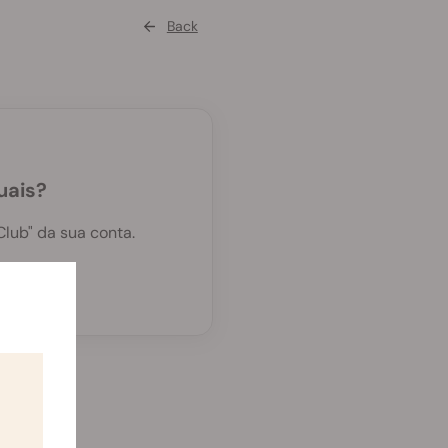
Back
uais?
lub" da sua conta.