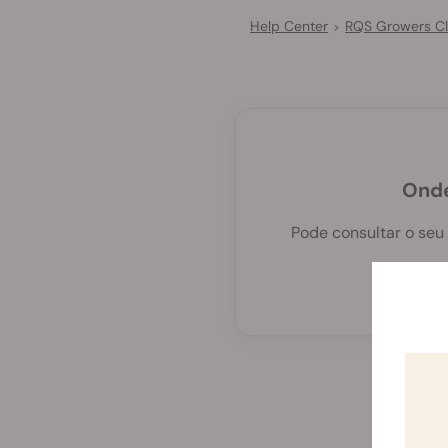
Help Center
RQS Growers C
>
Onde
Pode consultar o seu