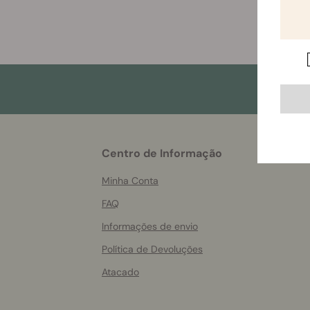
More
Centro de Informação
helpful
info
Minha Conta
FAQ
Informações de envio
Política de Devoluções
Atacado