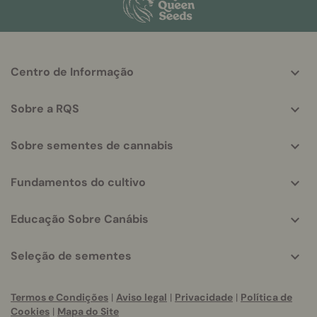
More
Centro de Informação
helpful
info
Sobre a RQS
Sobre sementes de cannabis
Fundamentos do cultivo
Educação Sobre Canábis
Seleção de sementes
Termos e Condições
|
Aviso legal
|
Privacidade
|
Política de
Cookies
|
Mapa do Site