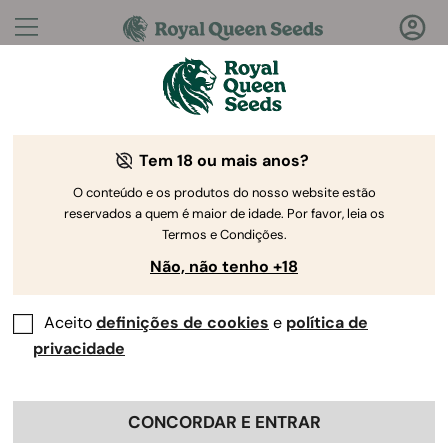
Perguntas?
Respostas!
Tem 18 ou mais anos?
Bem-vindo ao Royal Queen Seeds Help Center
O conteúdo e os produtos do nosso website estão
reservados a quem é maior de idade. Por favor, leia os
Termos e Condições.
Não, não tenho +18
Aceito
definições de cookies
e
política de
Help Center
>
Produto e
Back
Cultivo
>
Vaporizadores
>
privacidade
Os vaporizadores da Royal
CONCORDAR E ENTRAR
Queen Seeds são cobertos por