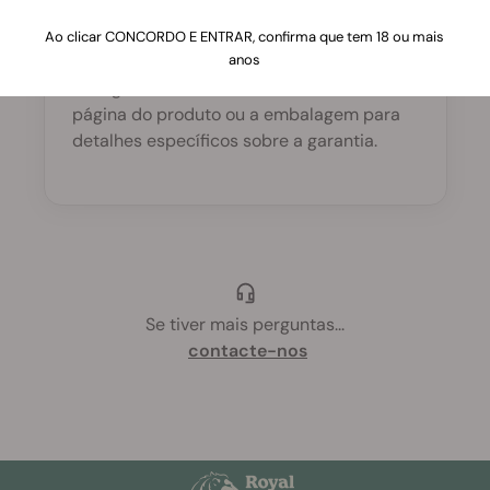
uma garantia?
Ao clicar CONCORDO E ENTRAR, confirma que tem 18 ou mais
anos
Sim, a maioria dos vaporizadores inclui
uma garantia do fabricante. Consulte a
página do produto ou a embalagem para
detalhes específicos sobre a garantia.
Se tiver mais perguntas
...
contacte-nos