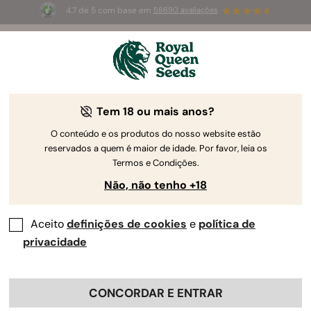
4.7 de 5 com base em
58690 avaliações
🎁
3 sementes White Widow Auto
GRÁTIS para os
primeiros 100 que usarem o código
AUGUST26 🌿
Tem 18 ou mais anos?
O conteúdo e os produtos do nosso website estão
reservados a quem é maior de idade. Por favor, leia os
Termos e Condições.
Não, não tenho +18
Aceito
definições de cookies
e
política de
privacidade
CONCORDAR E ENTRAR