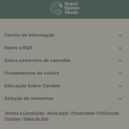
Centro de Informação
More
helpful
Sobre a RQS
info
Sobre sementes de cannabis
Fundamentos do cultivo
Educação Sobre Canábis
Seleção de sementes
Termos e Condições
|
Aviso legal
|
Privacidade
|
Política de
Cookies
|
Mapa do Site