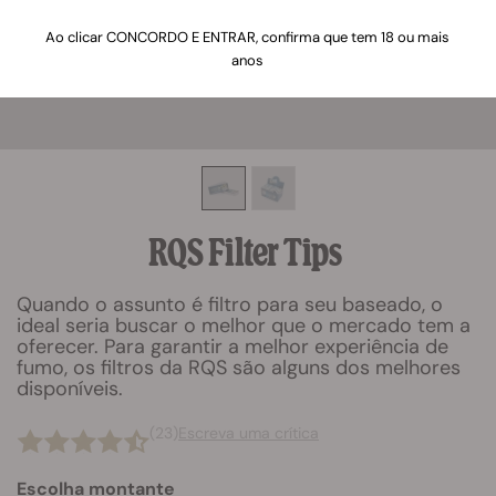
Ao clicar CONCORDO E ENTRAR, confirma que tem 18 ou mais
anos
RQS Filter Tips
Quando o assunto é filtro para seu baseado, o
ideal seria buscar o melhor que o mercado tem a
oferecer. Para garantir a melhor experiência de
fumo, os filtros da RQS são alguns dos melhores
disponíveis.
(23)
Escreva uma crítica
Escolha montante