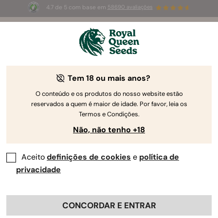
4.7 de 5 com base em
58690 avaliações
🎁
3 sementes White Widow Auto
GRÁTIS para os
primeiros 100 que usarem o código
AUGUST26 🌿
Tem 18 ou mais anos?
O conteúdo e os produtos do nosso website estão
reservados a quem é maior de idade. Por favor, leia os
Termos e Condições.
Não, não tenho +18
Aceito
definições de cookies
e
política de
privacidade
CONCORDAR E ENTRAR