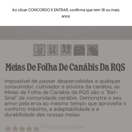
Ao clicar CONCORDO E ENTRAR, confirma que tem 18 ou mais
anos
Meias De Folha De Canábis Da RQS
Impossível de passar despercebidas a qualquer
consumidor, cultivador e ativista da canábis, as
Meias de Folha de Canábis da RQS são o "Bat-
Sinal" da comunidade canábis. Demonstre o seu
amor pela erva ao mesmo tempo que aproveita o
conforto máximo, a adaptabilidade e a
durabilidade das nossas meias.
(12)
Escreva uma crítica