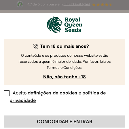
4.7 de 5 com base em
58690 avaliações
🎁
3 sementes White Widow Auto
GRÁTIS para os
primeiros 100 que usarem o código
AUGUST26 🌿
Tem 18 ou mais anos?
O conteúdo e os produtos do nosso website estão
reservados a quem é maior de idade. Por favor, leia os
Termos e Condições.
Não, não tenho +18
Aceito
definições de cookies
e
política de
privacidade
CONCORDAR E ENTRAR