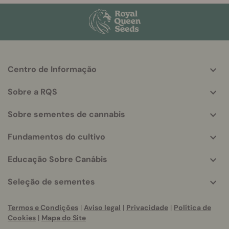
Centro de Informação
More
helpful
Sobre a RQS
info
Sobre sementes de cannabis
Fundamentos do cultivo
Educação Sobre Canábis
Seleção de sementes
Termos e Condições
|
Aviso legal
|
Privacidade
|
Política de
Cookies
|
Mapa do Site