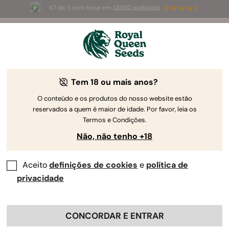
4.7 de 5 com base em
58690 avaliações
🎁
3 sementes White Widow Auto
GRÁTIS para os
primeiros 100 que usarem o código
AUGUST26 🌿
Tem 18 ou mais anos?
O conteúdo e os produtos do nosso website estão
reservados a quem é maior de idade. Por favor, leia os
Termos e Condições.
Não, não tenho +18
Aceito
definições de cookies
e
política de
privacidade
CONCORDAR E ENTRAR