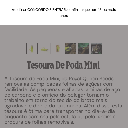
Ao clicar CONCORDO E ENTRAR, confirma que tem 18 ou mais
anos
Tesoura De Poda Mini
A Tesoura de Poda Mini, da Royal Queen Seeds,
remove as complicadas folhas de açúcar com
facilidade. As pequenas e afiadas lâminas de aço
de carbono e o orifício do polegar tornam o
trabalho em torno do tecido do broto mais
agradável e direto do que nunca. Além disso, esta
tesoura é ótima para transportar no dia-a-dia
enquanto caminha pela estufa ou pelo jardim à
procura de folhas removíveis.