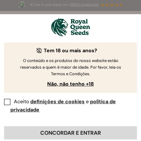
4.7 de 5 com base em
58690 avaliações
☀️
Summer Sales
: até 50%
de desconto! ⏤
Compre agora
🛍️
Tem 18 ou mais anos?
O conteúdo e os produtos do nosso website estão
reservados a quem é maior de idade. Por favor, leia os
Termos e Condições.
Não, não tenho +18
Aceito
definições de cookies
e
política de
privacidade
CONCORDAR E ENTRAR