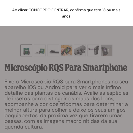
Ao clicar CONCORDO E ENTRAR, confirma que tem 18 ou mais
anos
+ 1
Microscópio RQS Para Smartphone
Fixe o Microscópio RQS para Smartphones no seu
aparelho iOS ou Android para ver o mais ínfimo
detalhe das plantas de canábis. Avalie as espécies
de insetos para distinguir os maus dos bons,
acompanhe a cor dos tricomas para determinar a
melhor altura para colher e deixe os seus amigos
boquiabertos, da próxima vez que tirarem umas
passas, com as imagens macro nítidas da sua
querida cultura.