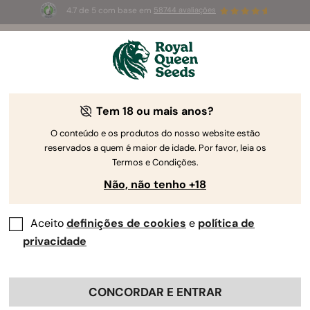
4.7 de 5 com base em
58744 avaliações
☀️
Summer Sales
: até 50%
de desconto! ⏤
Compre agora
🛍️
Tem 18 ou mais anos?
O conteúdo e os produtos do nosso website estão
reservados a quem é maior de idade. Por favor, leia os
Termos e Condições.
Não, não tenho +18
Aceito
definições de cookies
e
política de
privacidade
CONCORDAR E ENTRAR