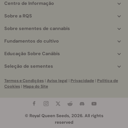
Centro de Informação
More
helpful
Sobre a RQS
info
Sobre sementes de cannabis
Fundamentos do cultivo
Educação Sobre Canábis
Seleção de sementes
Termos e Condições
|
Aviso legal
|
Privacidade
|
Política de
Cookies
|
Mapa do Site
© Royal Queen Seeds, 2026. All rights
reserved