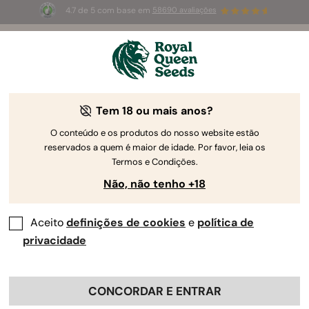
4.7 de 5 com base em
58690 avaliações
☀️
Summer Sales
: até 50%
de desconto! ⏤
Compre agora
🛍️
Tem 18 ou mais anos?
O conteúdo e os produtos do nosso website estão
reservados a quem é maior de idade. Por favor, leia os
Termos e Condições.
Não, não tenho +18
Aceito
definições de cookies
e
política de
privacidade
CONCORDAR E ENTRAR