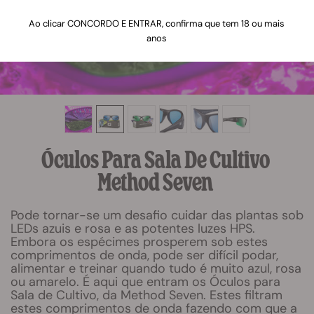
Ao clicar CONCORDO E ENTRAR, confirma que tem 18 ou mais
anos
Óculos Para Sala De Cultivo
Method Seven
Pode tornar-se um desafio cuidar das plantas sob
LEDs azuis e rosa e as potentes luzes HPS.
Embora os espécimes prosperem sob estes
comprimentos de onda, pode ser difícil podar,
alimentar e treinar quando tudo é muito azul, rosa
ou amarelo. É aqui que entram os Óculos para
Sala de Cultivo, da Method Seven. Estes filtram
estes comprimentos de onda fazendo com que a