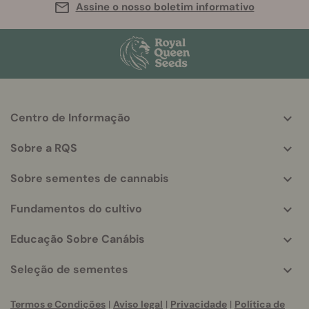
Assine o nosso boletim informativo
Centro de Informação
More
helpful
Sobre a RQS
info
Sobre sementes de cannabis
Fundamentos do cultivo
Educação Sobre Canábis
Seleção de sementes
Termos e Condições
|
Aviso legal
|
Privacidade
|
Política de