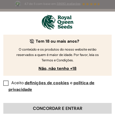
4.7 de 5 com base em
58690 avaliações
🎁
3 sementes White Widow Auto
GRÁTIS para os
primeiros 100 que usarem o código
AUGUST26 🌿
Tem 18 ou mais anos?
O conteúdo e os produtos do nosso website estão
reservados a quem é maior de idade. Por favor, leia os
Termos e Condições.
Não, não tenho +18
Aceito
definições de cookies
e
política de
privacidade
CONCORDAR E ENTRAR