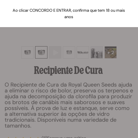
Ao clicar CONCORDO E ENTRAR, confirma que tem 18 ou mais
anos
+ 2
Recipiente De Cura
O Recipiente de Cura da Royal Queen Seeds ajuda
a eliminar o risco de bolor, preserva os terpenos e
ajuda na decomposição da clorofila para produzir
os brotos de canábis mais saborosos e suaves
possíveis. À prova de luz e estanque, serve como
a alternativa superior às opções de vidro
tradicionais. Disponíveis numa variedade de
tamanhos.