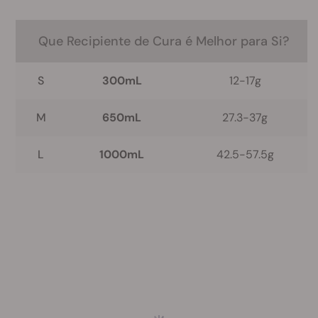
Que
Recipiente de Cura
é Melhor para Si?
S
300mL
12-17g
M
650mL
27.3-37g
L
1000mL
42.5-57.5g