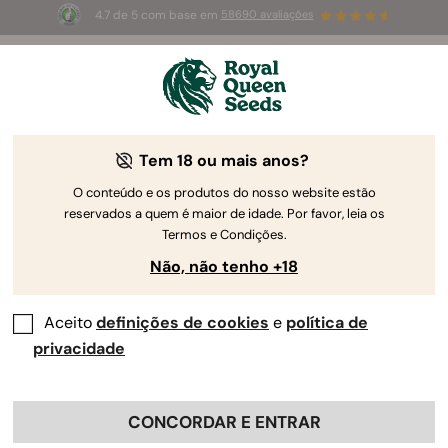
4.7 de 5 com base em
58690 avaliações
🎁
3 sementes White Widow Auto
GRÁTIS para os
primeiros 100 que usarem o código
AUGUST26 🌿
Tem 18 ou mais anos?
O conteúdo e os produtos do nosso website estão
reservados a quem é maior de idade. Por favor, leia os
Termos e Condições.
Não, não tenho +18
Aceito
definições de cookies
e
política de
privacidade
CONCORDAR E ENTRAR