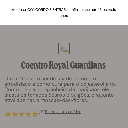
Ao clicar CONCORDO E ENTRAR, confirma que tem 18 ou mais
anos
Coentro Royal Guardians
O coentro vem sendo usado como um
afrodisíaco e como cura para o colesterol alto.
Como planta companheira da marijuana, ele
afasta os temidos ácaros e pulgões, enquanto
atrai abelhas e moscas-das-flores.
(15)
Escreva uma crítica