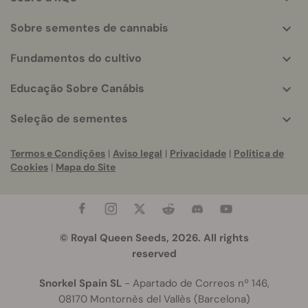
info
Sobre sementes de cannabis
Fundamentos do cultivo
Educação Sobre Canábis
Seleção de sementes
Termos e Condições
|
Aviso legal
|
Privacidade
|
Política de
Cookies
|
Mapa do Site
© Royal Queen Seeds, 2026. All rights
reserved
Snorkel Spain SL
- Apartado de Correos nº 146,
08170 Montornès del Vallès (Barcelona)