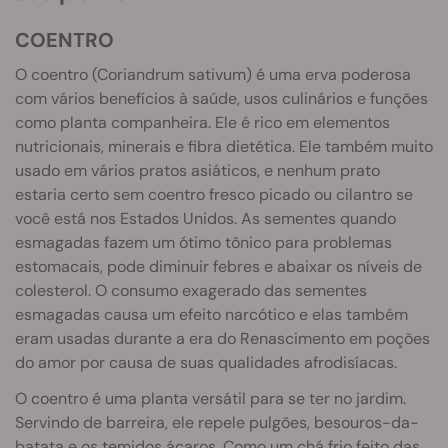
COENTRO
O coentro (Coriandrum sativum) é uma erva poderosa
com vários benefícios à saúde, usos culinários e funções
como planta companheira. Ele é rico em elementos
nutricionais, minerais e fibra dietética. Ele também muito
usado em vários pratos asiáticos, e nenhum prato
estaria certo sem coentro fresco picado ou cilantro se
você está nos Estados Unidos. As sementes quando
esmagadas fazem um ótimo tônico para problemas
estomacais, pode diminuir febres e abaixar os níveis de
colesterol. O consumo exagerado das sementes
esmagadas causa um efeito narcótico e elas também
eram usadas durante a era do Renascimento em poções
do amor por causa de suas qualidades afrodisíacas.
O coentro é uma planta versátil para se ter no jardim.
Servindo de barreira, ele repele pulgões, besouros-da-
batata e os temidos ácaros. Como um chá frio feito das