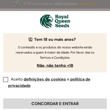
4.7 de 5 com base em
58690 avaliações
🎁
3 sementes White Widow Auto
GRÁTIS para os
primeiros 100 que usarem o código
AUGUST26 🌿
Tem 18 ou mais anos?
O conteúdo e os produtos do nosso website estão
reservados a quem é maior de idade. Por favor, leia os
Termos e Condições.
Não, não tenho +18
Aceito
definições de cookies
e
política de
privacidade
CONCORDAR E ENTRAR