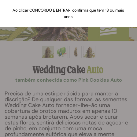
Ao clicar CONCORDO E ENTRAR, confirma que tem 18 ou mais
anos
Wedding Cake
Auto
também conhecida como Pink Cookies Auto
Precisa de uma estirpe rápida para manter a
discrição? De qualquer das formas, as sementes
Wedding Cake Auto fornecer-lhe-ão uma
cobertura de brotos maduros em apenas 10
semanas após brotarem. Após secar e curar
estas flores, sentirá deliciosas notas de açúcar e
de pinho, em conjunto com uma moca
profundamente eufórica que eleva a mente