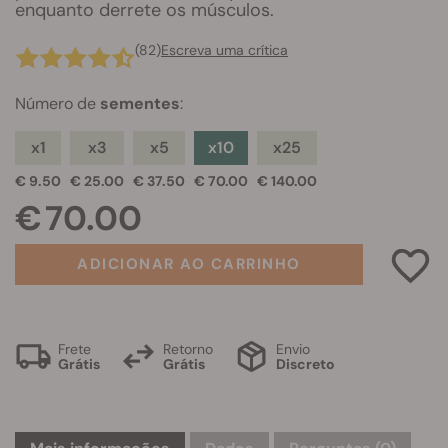
enquanto derrete os músculos.
(82)
Escreva uma crítica
Número de
sementes
:
x1
x3
x5
x10
x25
€ 9.50
€ 25.00
€ 37.50
€ 70.00
€ 140.00
€ 70.00
ADICIONAR AO CARRINHO
Frete
Retorno
Envio
Grátis
Grátis
Discreto