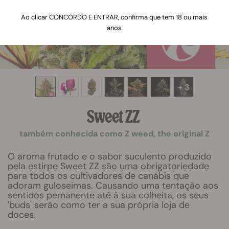
Ao clicar CONCORDO E ENTRAR, confirma que tem 18 ou mais
anos
+ 3
Sweet ZZ
também conhecida como Z weed, the original Z
O aroma frutado e o sabor suculento produzido
pela estirpe Sweet ZZ são uma obrigatoriedade
para todos os cultivadores de canábis que
adoram guloseimas. Causando uma tentação aos
sentidos pemanente até à sua colheita, os seus
'buds' serão como ter a sua própria loja de
doces.