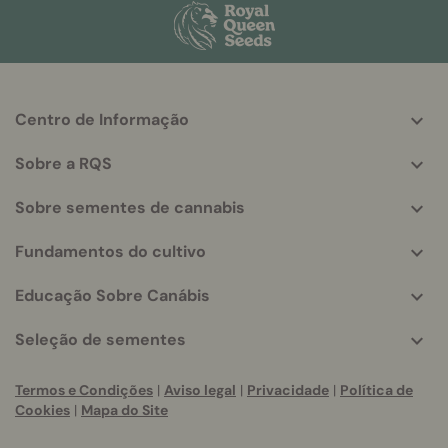
Centro de Informação
More
helpful
Sobre a RQS
info
Sobre sementes de cannabis
Fundamentos do cultivo
Educação Sobre Canábis
Seleção de sementes
Termos e Condições
|
Aviso legal
|
Privacidade
|
Política de
Cookies
|
Mapa do Site