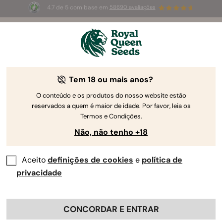
4.7 de 5 com base em
58690 avaliações
🎁
3 sementes White Widow Auto
GRÁTIS para os
primeiros 100 que usarem o código
AUGUST26 🌿
Tem 18 ou mais anos?
O conteúdo e os produtos do nosso website estão
reservados a quem é maior de idade. Por favor, leia os
Termos e Condições.
Não, não tenho +18
Aceito
definições de cookies
e
política de
privacidade
CONCORDAR E ENTRAR