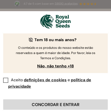
4.7 de 5 com base em
58690 avaliações
🎁
3 sementes White Widow Auto
GRÁTIS para os
primeiros 100 que usarem o código
AUGUST26 🌿
Tem 18 ou mais anos?
O conteúdo e os produtos do nosso website estão
reservados a quem é maior de idade. Por favor, leia os
Termos e Condições.
Não, não tenho +18
Aceito
definições de cookies
e
política de
privacidade
CONCORDAR E ENTRAR