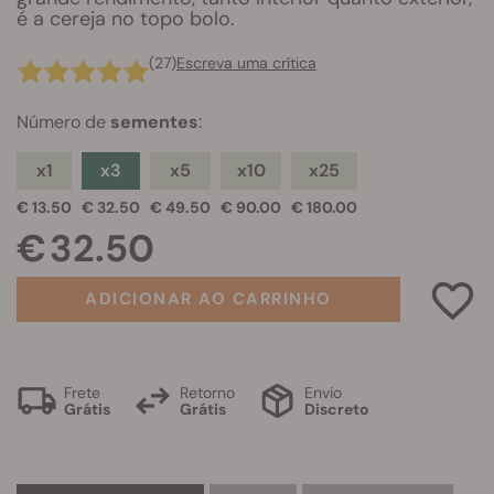
é a cereja no topo bolo.
(27)
Escreva uma crítica
Número de
sementes
:
x1
x3
x5
x10
x25
€ 13.50
€ 32.50
€ 49.50
€ 90.00
€ 180.00
€ 32.50
ADICIONAR AO CARRINHO
Frete
Retorno
Envio
Grátis
Grátis
Discreto