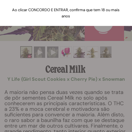
Ao clicar CONCORDO E ENTRAR, confirma que tem 18 ou mais
anos
+ 8
Cereal Milk
Y Life (Girl Scout Cookies x Cherry Pie) x Snowman
A maioria não pensa duas vezes quando se trata
de pôr sementes Cereal Milk no solo após
conhecerem as principais características. O THC
a 23% e a moca cerebral e motivadora são
suficientes para convencer a maioria. Além disto,
o raro sabor a baunilha faz com que se destaque
entre um mar de outros cultivares. Finalmente, o
grande rendimento, tanto interior quanto exterior,