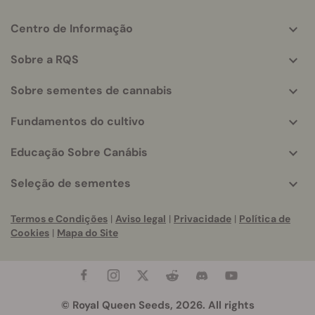
Centro de Informação
More
helpful
Sobre a RQS
info
Sobre sementes de cannabis
Fundamentos do cultivo
Educação Sobre Canábis
Seleção de sementes
Termos e Condições
|
Aviso legal
|
Privacidade
|
Política de
Cookies
|
Mapa do Site
© Royal Queen Seeds, 2026. All rights