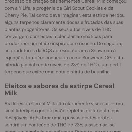
processo de criação das sementes Cereal Milk começou
com a Y Life, a progénie da Girl Scout Cookies e da
Cherry Pie. Tal como deve imaginar, esta estirpe herdou
alguns terpenos claramente doces e frutados das suas
plantas progenitoras. Os seus altos níveis de THC
convergem com estas moléculas aromáticas para
produzirem um efeito inspirador e risonho. De seguida,
os produtores da RQS acrescentaram a Snowman à
equação. Também conhecida como Snowman OG, esta
híbrida glacial rende níveis de 23% de THC e um perfil
terpeno que exibe uma nota distinta de baunilha.
Efeitos e sabores da estirpe Cereal
Milk
As flores da Cereal Milk são claramente viscosas — um
sinal fidedigno que de estão repletas de fitoquímicos
desejáveis. Após tirar umas passas destes brotos,
sentirá um conteúdo de THC de 23% a assomar-se
como um comboio desenfreado. Prepare-se para uma