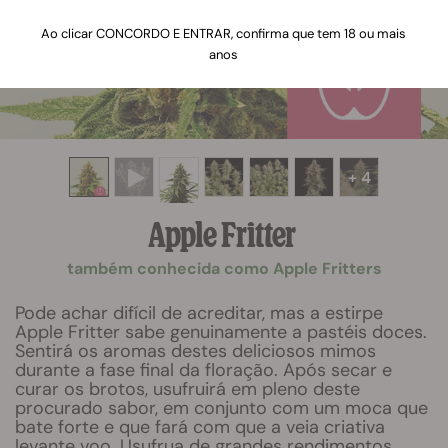
Ao clicar CONCORDO E ENTRAR, confirma que tem 18 ou mais
anos
+ 4
Apple Fritter
também conhecida como Apple Fritters
Pode achar difícil de acreditar, mas a estirpe
Apple Fritter sabe genuinamente a pastéis doces.
Sentirá os aromas destes deliciosos mimos
durante a fase final da floração. Após secar e
curar os brotos, usufruirá em pleno deste
procurado sabor, em conjunto com um moca que
bate forte e que fará com que a veia criativa
levante voo. Usufrua de grandes rendimentos,