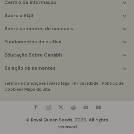
Centro de Informação
More
helpful
Sobre a RQS
info
Sobre sementes de cannabis
Fundamentos do cultivo
Educação Sobre Canábis
Seleção de sementes
Termos e Condições
|
Aviso legal
|
Privacidade
|
Política de
Cookies
|
Mapa do Site
© Royal Queen Seeds, 2026. All rights
reserved