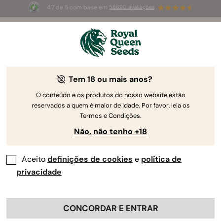
4.7 de 5 com base em
58690 avaliações
🎁
3 sementes White Widow Auto
GRÁTIS para os
primeiros 100 que usarem o código
AUGUST26 🌿
Tem 18 ou mais anos?
O conteúdo e os produtos do nosso website estão
reservados a quem é maior de idade. Por favor, leia os
Termos e Condições.
Não, não tenho +18
Aceito
definições de cookies
e
política de
privacidade
CONCORDAR E ENTRAR