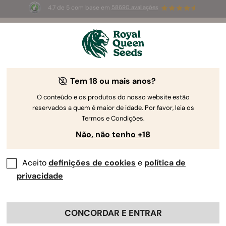
4.7 de 5 com base em
58690 avaliações
🎁
3 sementes White Widow Auto
GRÁTIS para os
primeiros 100 que usarem o código
AUGUST26 🌿
Tem 18 ou mais anos?
O conteúdo e os produtos do nosso website estão
reservados a quem é maior de idade. Por favor, leia os
Termos e Condições.
Não, não tenho +18
Aceito
definições de cookies
e
política de
privacidade
CONCORDAR E ENTRAR