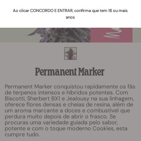
Ao clicar CONCORDO E ENTRAR, confirma que tem 18 ou mais
anos
Permanent Marker
Permanent Marker conquistou rapidamente os fãs
de terpenos intensos e híbridos potentes. Com
Biscotti, Sherbert BX1 e Jealousy na sua linhagem,
oferece flores densas e cheias de resina, além de
um aroma marcante a doces e combustível que
perdura muito depois de abrir o frasco. Se
procuras uma variedade guiada pelo sabor,
potente e com o toque moderno Cookies, esta
cumpre tudo.