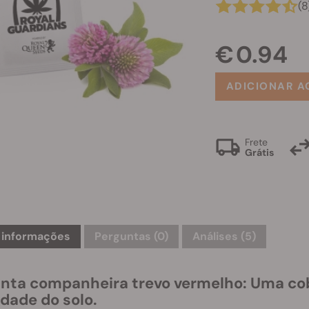
(8
€ 0.94
ADICIONAR A
Frete
Grátis
 informações
Perguntas
(0)
Análises (5)
anta companheira trevo vermelho: Uma cob
idade do solo.