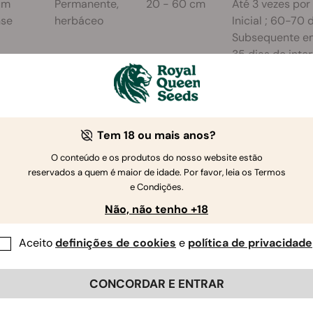
ium
Permanente,
20 - 60 cm
Até 3 vezes por
nse
herbáceo
Inicial ; 60-70 d
Subsequente e
35 dias de inter
pH
Solo
Germinação
També
e - 6,0 e
Bem drenado,
Até 7 - 10 dias /
As plantas
Tem 18 ou mais anos?
ode
também tolera
25º C (min 3ºC)
providenciam f
r entre
solos mal
de nitrogênio,
O conteúdo e os produtos do nosso website estão
,5
drenados
como cobertur
reservados a quem é maior de idade. Por favor, leia os Termos
e Condições.
plantas antes 
colheita
Não, não tenho +18
Aceito
definições de cookies
e
política de privacidade
CONCORDAR E ENTRAR