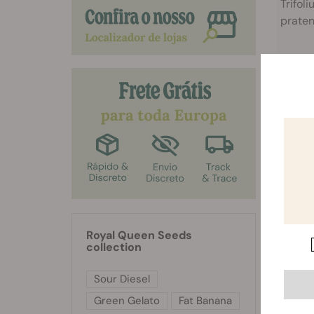
Trifol
prate
Prefer
7,2. P
cresce
5,5 - 7
Royal Queen Seeds
collection
Sour Diesel
Green Gelato
Fat Banana