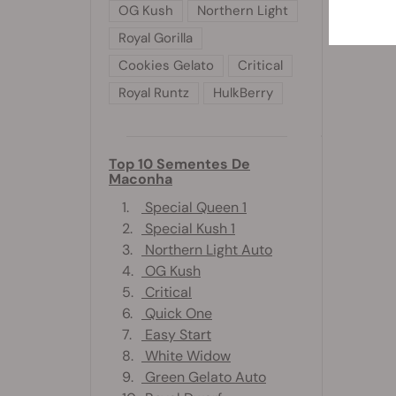
OG Kush
Northern Light
Royal Gorilla
Cookies Gelato
Critical
Royal Runtz
HulkBerry
Top 10 Sementes De
Maconha
1.
Special Queen 1
2.
Special Kush 1
3.
Northern Light Auto
4.
OG Kush
5.
Critical
6.
Quick One
7.
Easy Start
8.
White Widow
9.
Green Gelato Auto