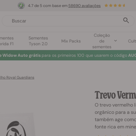
4.7 de 5 com base em
58690 avaliações
Coleção
mentes
Sementes
Mix Packs
de
Cult
brida F1
Tyson 2.0
sementes
e Widow Auto grátis
para os primeiros 100 que usarem o código
AUG
lho Royal Guardians
Trevo Verm
O trevo vermelho 
orgânico para a su
também age como 
fonte rica em mine