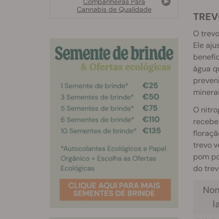
Companheiras Para
Cannabis de Qualidade
TREV
O trevo
Ele aju
benefíc
água q
preveni
minerai
O nitro
recebe
floraçã
trevo v
pom po
do trev
No
l