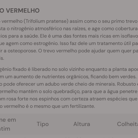
O VERMELHO
 vermelho (Trifolium pratense) assim como o seu primo trev
sta o nitrogênio atmosférico nas raízes, e age como cobertura
ios para a saúde. Ele é uma das fontes mais ricas em isofla
ue agem como estrogênio. Isso faz dele um tratamento útil p
r a osteoporose. O trevo vermelho pode ajudar quem quer pa
s.
gênio fixado é liberado no solo vizinho enquanto a planta apo
m um aumento de nutrientes orgânicos, ficando bem verdes. 
o pode oferecer um adubo verde cheio de minerais. Robusto e 
ermelho mantém o solo quebradiço, para que a água penetre e
m rosa forte nos espinhos com certeza atraem espécies que
o vermelho é o mesmo que um fertilizante.
me em
Tipo
Altura
Colheit
atim