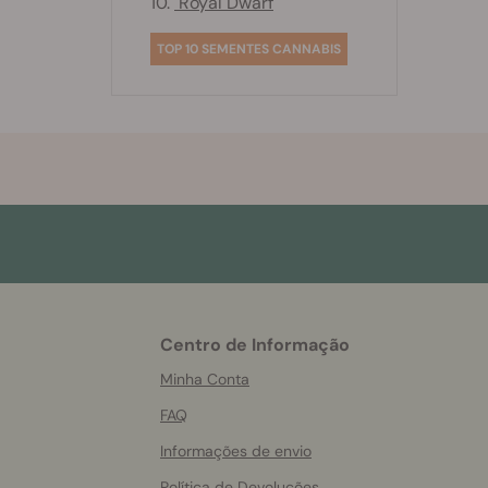
10.
Royal Dwarf
TOP 10 SEMENTES CANNABIS
Centro de Informação
More
helpful
Minha Conta
info
FAQ
Informações de envio
Política de Devoluções