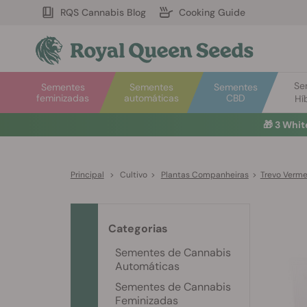
RQS Cannabis Blog
Cooking Guide
Se
Sementes
Sementes
Sementes
feminizadas
automáticas
CBD
Hí
🎁
3 Whit
Principal
>
Cultivo
>
Plantas Companheiras
>
Trevo Verme
Categorias
Sementes de Cannabis
Automáticas
Sementes de Cannabis
Feminizadas