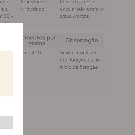
 ano.
Aromático e
Prefere sempre
ias.
furtividade
ensolarado, prefere
m 30 -
solos úmidos
valo
Sementes por
m
Observação
grama
285 - 400
Deve ser colhida
ixação
pre floração ou no
 usado
início da floração
a para
da