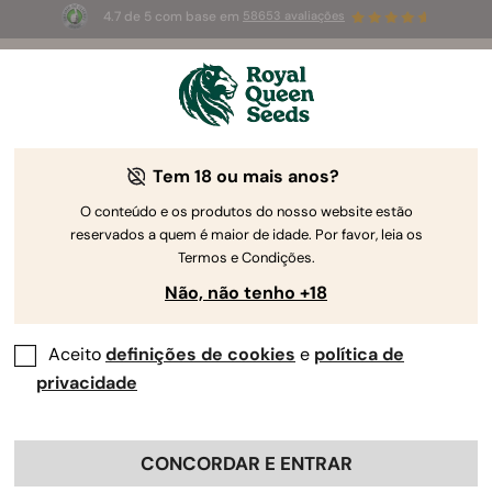
4.7 de 5 com base em
58653 avaliações
☀️
Summer Sales
: até 50%
de desconto! ⏤
Compre agora
🛍️
Tem 18 ou mais anos?
Revisor RQS
Biotechnologist and Associate Breeding
Scientist
O conteúdo e os produtos do nosso website estão
reservados a quem é maior de idade. Por favor, leia os
Micaela Landeira | MS
Termos e Condições.
Não, não tenho +18
Especialista em Biotecnologia -
Reprodução - Genética -
Aceito
definições de cookies
e
política de
Bioinformática - Bioestatística
privacidade
Perfis Profissionais:
CONCORDAR E ENTRAR
Micaela Landeira