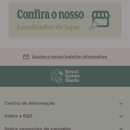
Assine o nosso boletim informativo
Centro de Informação
More
helpful
Sobre a RQS
info
Sobre sementes de cannabis