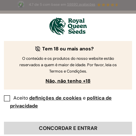
4.7 de 5 com base em
58690 avaliações
🎁
3 sementes White Widow Auto
GRÁTIS para os
primeiros 100 que usarem o código
AUGUST26 🌿
Tem 18 ou mais anos?
O conteúdo e os produtos do nosso website estão
reservados a quem é maior de idade. Por favor, leia os
Termos e Condições.
Não, não tenho +18
Aceito
definições de cookies
e
política de
privacidade
CONCORDAR E ENTRAR