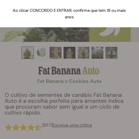
Ao clicar CONCORDO E ENTRAR, confirma que tem 18 ou mais
anos
+ 3
Fat Banana
Auto
Fat Banana x Cookies Auto
O cultivo de sementes de canábis Fat Banana
Auto é a escolha perfeita para amantes indica
que procuram sabor sem igual e um ciclo de
cultivo rápido.
(857)
Escreva uma crítica