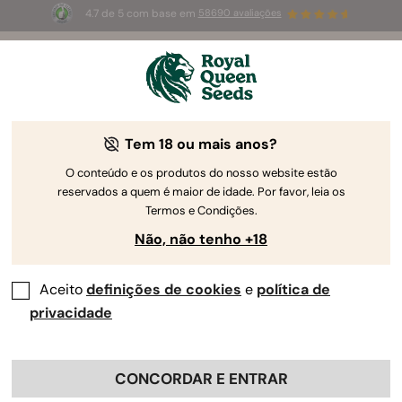
4.7 de 5 com base em
58690 avaliações
⏳
2 POR 1
-
Oferta limitada
2d 11h 53m 06s
🌱
Tem 18 ou mais anos?
The RQS Blog
O conteúdo e os produtos do nosso website estão
reservados a quem é maior de idade. Por favor, leia os
Blogues sobre o estilo de vida canábis
Estirpes
Termos e Condições.
Não, não tenho +18
Aceito
definições de cookies
e
política de
privacidade
CONCORDAR E ENTRAR