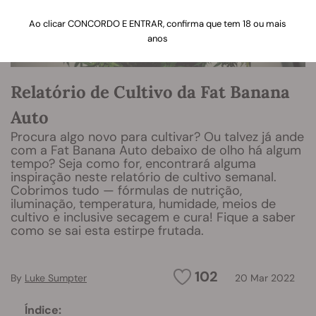
Ao clicar CONCORDO E ENTRAR, confirma que tem 18 ou mais
anos
Relatório de Cultivo da Fat Banana
Auto
Procura algo novo para cultivar? Ou talvez já ande
com a Fat Banana Auto debaixo de olho há algum
tempo? Seja como for, encontrará alguma
inspiração neste relatório de cultivo semanal.
Cobrimos tudo — fórmulas de nutrição,
iluminação, temperatura, humidade, meios de
cultivo e inclusive secagem e cura! Fique a saber
como se sai esta estirpe frutada.
102
By
Luke Sumpter
20 Mar 2022
Índice: