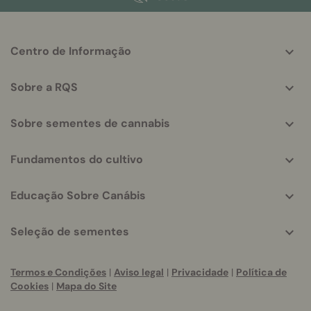
More
Centro de Informação
helpful
info
Sobre a RQS
Sobre sementes de cannabis
Fundamentos do cultivo
Educação Sobre Canábis
Seleção de sementes
Termos e Condições
|
Aviso legal
|
Privacidade
|
Política de
Cookies
|
Mapa do Site