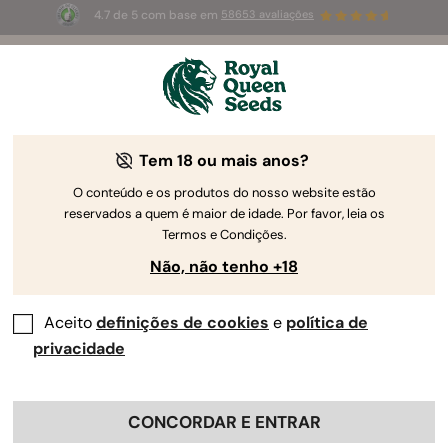
4.7 de 5 com base em
58653 avaliações
☀️
Summer Sales
: até 50%
de desconto! ⏤
Compre agora
🛍️
Tem 18 ou mais anos?
Autor da RQS
Jornalista e Copywriter de Canábis
O conteúdo e os produtos do nosso website estão
Adam Parsons
reservados a quem é maior de idade. Por favor, leia os
Termos e Condições.
Eu escrevo sobre: Cultivo de canábis,
Não, não tenho +18
notícias, cultura popular, CBD e
produtos
Aceito
definições de cookies
e
política de
privacidade
Perfis Profissionais:
Adam Parsons
CONCORDAR E ENTRAR
Adam Parsons