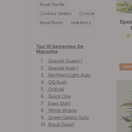
Royal Gorilla
Cookies Gelato
Critical
Spee
Royal Runtz
HulkBerry
Top 10 Sementes De
Maconha
1.
Special Queen 1
2.
Special Kush 1
3.
Northern Light Auto
4.
OG Kush
5.
Critical
6.
Quick One
7.
Easy Start
8.
White Widow
9.
Green Gelato Auto
10.
Royal Dwarf