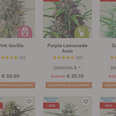
ink Gorilla
Purple Lemonade
G
Auto
(5)
(41)
Sementes:
3
Se
€ 30.50
€ 20.70
€ 34.50
€ 3
-30%
-50%