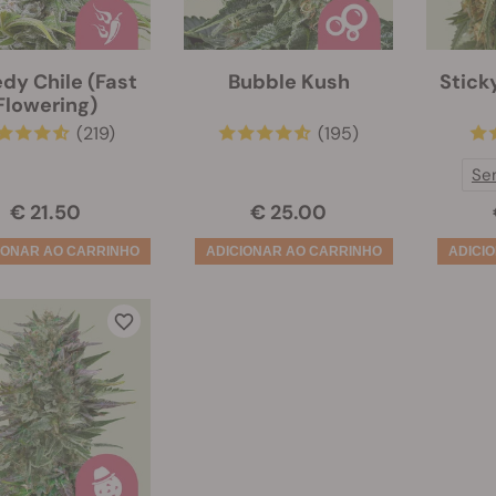
dy Chile (Fast
Bubble Kush
Stick
Flowering)
(219)
(195)
Se
€ 21.50
€ 25.00