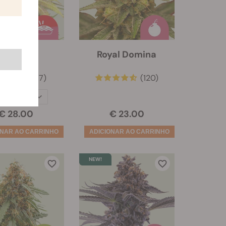
unch Pie
Royal Domina
(67)
(120)
mentes:
3
€ 28.00
€ 23.00