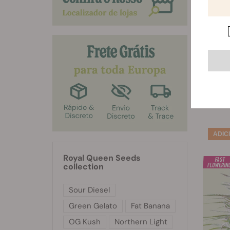
Dyn
S
Royal Queen Seeds
collection
Sour Diesel
Green Gelato
Fat Banana
OG Kush
Northern Light