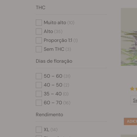
THC
Muito alto
(10)
Alto
(35)
Proporção 1:1
(1)
Sem THC
(3)
Dias de floração
50 – 60
(31)
40 – 50
(2)
35 – 40
(0)
S
60 – 70
(16)
Rendimento
XL
(14)