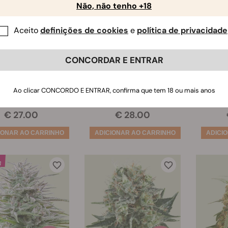
Não, não tenho +18
Aceito
definições de cookies
e
política de privacidade
amite Diesel
GOAT'lato Auto
P
CONCORDAR E ENTRAR
(63)
(70)
Ao clicar CONCORDO E ENTRAR, confirma que tem 18 ou mais anos
ementes:
3
Sementes:
3
Se
€ 27.00
€ 28.00