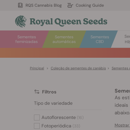
RQS Cannabis Blog
Cooking Guide
Se
Sementes
Sementes
Sementes
feminizadas
automáticas
CBD
Hí
de desconto nos produtos selecionados! ⏤
Compre agora
🛍️
Principal
>
Coleção de sementes de canábis
>
Sementes d
Semen
Filtros
As est
Tipo de variedade
ideais
abaixo
Autoflorescente
(16)
Mostrar
Fotoperiódica
(33)