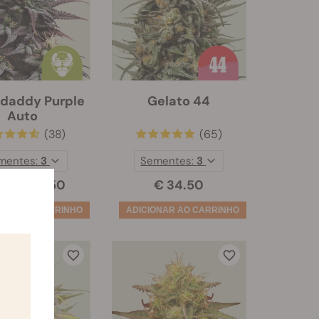
daddy Purple
Gelato 44
Auto
(38)
(65)
mentes:
3
Sementes:
3
€ 13.50
€ 34.50
7.00