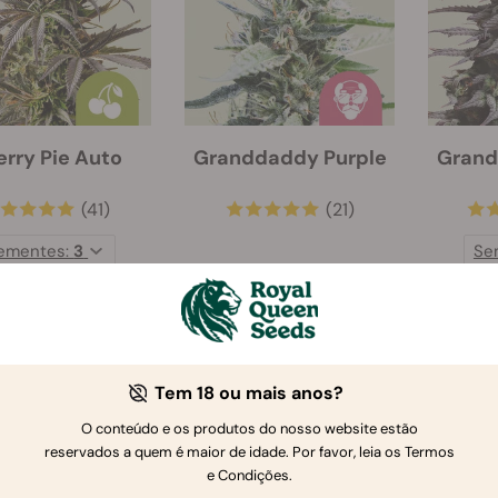
rry Pie Auto
Granddaddy Purple
Grand
(41)
(21)
ementes:
3
Se
€ 22.95
€ 20.30
27.00
€ 29.00
€ 2
Tem 18 ou mais anos?
O conteúdo e os produtos do nosso website estão
reservados a quem é maior de idade. Por favor, leia os Termos
e Condições.