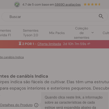
4.7 de 5 com base em
58690 avaliações
Coleção
mentes
Sementes
Mix Packs
de
Cult
brida F1
Tyson 2.0
sementes
e canábis Indica
tes de canábis Indica
irpes indica são fáceis de cultivar. Elas têm uma estr
 para espaços interiores e exteriores pequenos. Descub
.
Quando clica neste link, a informação
sobre as características de cada
 Detalhes do Produto
estirpe será expandida abaixo da