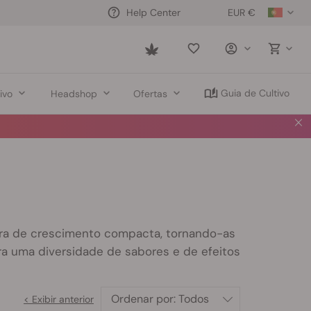
EUR €
Help Center
Saved
items
Guia de Cultivo
ivo
Headshop
Ofertas
⏳
2 PO
utura de crescimento compacta, tornando-as
ra uma diversidade de sabores e de efeitos
Ordenar por:
Todos
< Exibir anterior