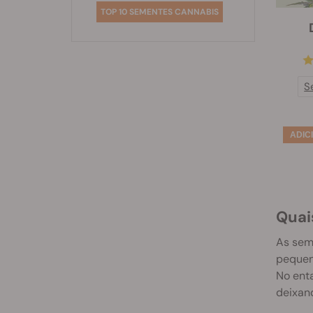
TOP 10 SEMENTES CANNABIS
S
Quai
As sem
pequeno
No enta
deixan