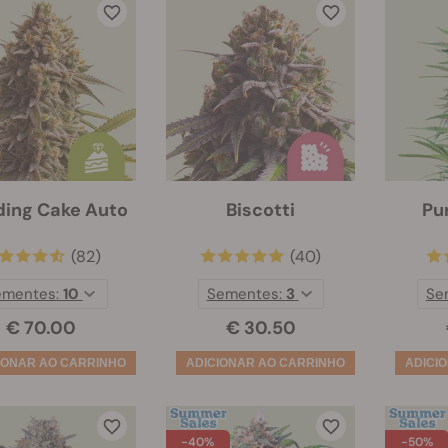
ing Cake Auto
Biscotti
Pu
(82)
(40)
ementes:
10
Sementes:
3
Se
€ 70.00
€ 30.50
-40%
-50%