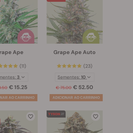
rape Ape
Grape Ape Auto
(11)
(23)
mentes:
3
Sementes:
10
€ 15.25
€ 52.50
0.50
€ 75.00