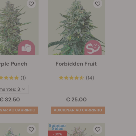
rple Punch
Forbidden Fruit
(1)
(14)
mentes:
3
€ 32.50
€ 25.00
-30%