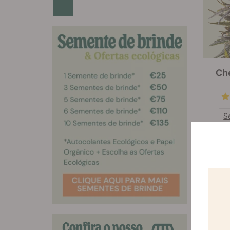
Che
S
€ 