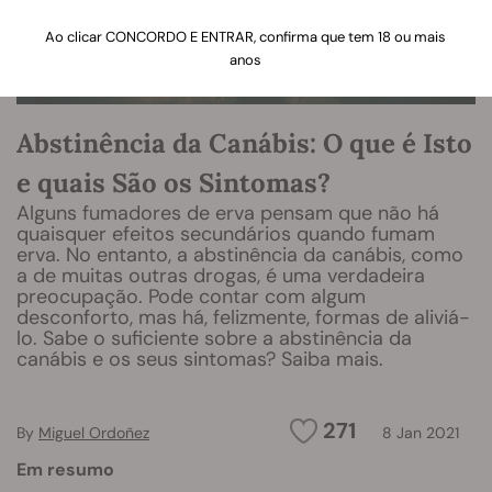
Ao clicar CONCORDO E ENTRAR, confirma que tem 18 ou mais
anos
Abstinência da Canábis: O que é Isto
e quais São os Sintomas?
Alguns fumadores de erva pensam que não há
quaisquer efeitos secundários quando fumam
erva. No entanto, a abstinência da canábis, como
a de muitas outras drogas, é uma verdadeira
preocupação. Pode contar com algum
desconforto, mas há, felizmente, formas de aliviá-
lo. Sabe o suficiente sobre a abstinência da
canábis e os seus sintomas? Saiba mais.
271
By
Miguel Ordoñez
8 Jan 2021
Em resumo