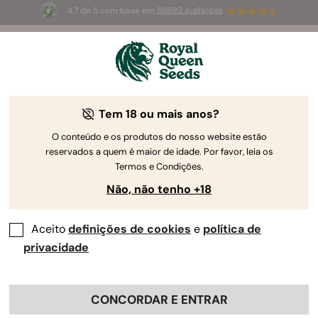
4.7 de 5 com base em
58690 avaliações
☀️
Summer Sales
: até 50%
de desconto! ⏤
Compre agora
🛍️
Tem 18 ou mais anos?
The RQS Blog
O conteúdo e os produtos do nosso website estão
reservados a quem é maior de idade. Por favor, leia os
Blogues sobre o estilo de vida canábis
Estirpes
Termos e Condições.
Não, não tenho +18
Aceito
definições de cookies
e
política de
privacidade
CONCORDAR E ENTRAR