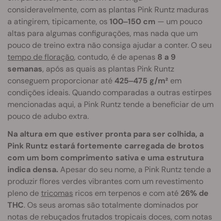
consideravelmente, com as plantas Pink Runtz maduras
a atingirem, tipicamente, os
100‒150 cm
— um pouco
altas para algumas configurações, mas nada que um
pouco de treino extra não consiga ajudar a conter. O seu
tempo de floração
, contudo, é de apenas
8 a 9
semanas
, após as quais as plantas Pink Runtz
conseguem proporcionar até
425‒475 g/m²
em
condições ideais. Quando comparadas a outras estirpes
mencionadas aqui, a Pink Runtz tende a beneficiar de um
pouco de adubo extra.
Na altura em que estiver pronta para ser colhida, a
Pink Runtz estará fortemente carregada de brotos
com um bom comprimento sativa e uma estrutura
indica densa.
Apesar do seu nome, a Pink Runtz tende a
produzir flores verdes vibrantes com um revestimento
pleno de
tricomas
ricos em terpenos e com até
26% de
THC
. Os seus aromas são totalmente dominados por
notas de rebuçados frutados tropicais doces, com notas