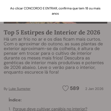
Ao clicar CONCORDO E ENTRAR, confirma que tem 18 ou mais
anos
Top 5 Estirpes de Interior de 2026
Há um ar frio no ar e os dias ficam mais curtos.
Com o aproximar do outono, as suas plantas de
exterior aproximam-se da colheita, é altura de
pensar em trocar para o cultivo de interior
durante os meses mais frios! Descubra as
genéticas de interior mais produtivas e potentes
de 2026 abaixo. Leve o verão para o interior,
enquanto escurece lá fora!
589
By
Luke Sumpter
2 Jan 2026
Índice:
Porque deve cultivar canábis no interior?