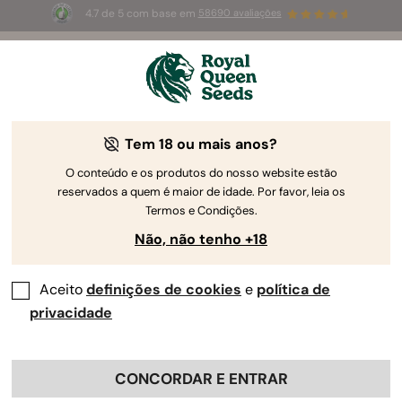
4.7 de 5 com base em
58690 avaliações
☀️
Summer Sales
: até 50%
de desconto! ⏤
Compre agora
🛍️
Tem 18 ou mais anos?
The RQS Blog
O conteúdo e os produtos do nosso website estão
reservados a quem é maior de idade. Por favor, leia os
Blogues sobre o estilo de vida canábis
Estirpes
Termos e Condições.
Não, não tenho +18
Aceito
definições de cookies
e
política de
privacidade
CONCORDAR E ENTRAR