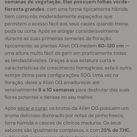
semanas de vegetação. Elas possuem folhas verde-
floresta grandes
, com uma forma tipicamente híbrida,
bem como nós moderadamente espaçados que
permitem o acesso fácil aos seus caules quando treina,
poda ou corta. Após se alongar consideravelmente
durante as suas primeiras semanas de floração,
tipicamente, as plantas Alien OG medem
80‒120 cm
—
uma altura muito fácil de gerir em praticamente todas
as tendas/divisões. Graças à sua estatura curta e
características de crescimento homogéneo, esta é outra
estirpe ótima para configurações SOG. Uma vez na
floração, deixe a Alien OG amadurecer até
sensivelmente
8 a 10 semanas
para desfrutar das suas
flores potentes e densas no seu melhor.
Após
secar e curar
, os brotos da Alien OG possuem um
aroma delicioso dominado por notas de pinho fresco,
terra húmida e cascas de cítricos maduros. Os seus
sabores são igualmente complexos, e com
25% de THC
,