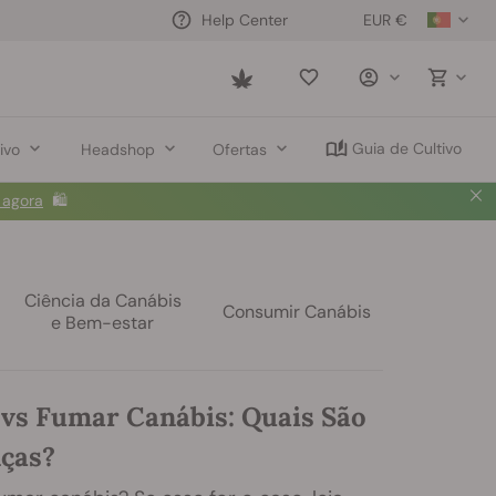
EUR €
Help Center
Saved
items
Guia de Cultivo
ivo
Headshop
Ofertas
 agora
🛍️
Ciência da Canábis
Consumir Canábis
e Bem-estar
 vs Fumar Canábis: Quais São
nças?