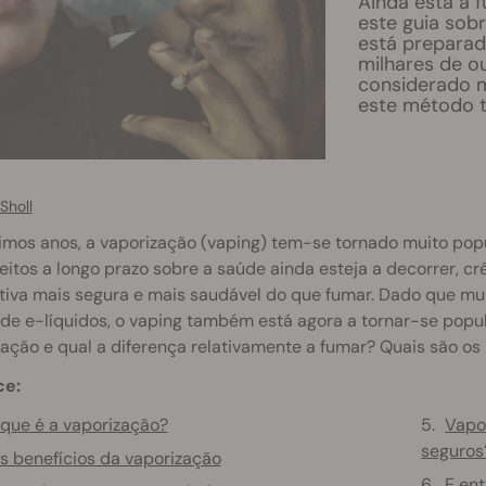
Ainda está a f
este guia sob
está preparad
milhares de o
considerado m
este método t
Sholl
imos anos, a vaporização (vaping) tem-se tornado muito popu
eitos a longo prazo sobre a saúde ainda esteja a decorrer, c
ativa mais segura e mais saudável do que fumar. Dado que mu
de e-líquidos, o vaping também está agora a tornar-se popula
ação e qual a diferença relativamente a fumar? Quais são os 
ce:
que é a vaporização?
Vapo
seguros
s benefícios da vaporização
E en