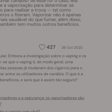
umar canábis? Se esse for o caso, leia
re a vaporização para determinar se
o para realizar a troca — tal como
utros o fizeram. Vaporizar não é apenas
ais saudável do que fumar, além disso,
ambém tem muitos outros benefícios.
427
26 Oct 2020
lar. Embora a investigação sobre o vaping e os
rê-se que o vaping é, de modo geral, uma
itas pessoas já mudaram dos cigarros para o
r entre os utilizadores de canábis. O que é a
benefícios, e será que é assim tão seguro?
rizadores e a segurança: os vaporizadores são
?
tão o vaping com cbd?