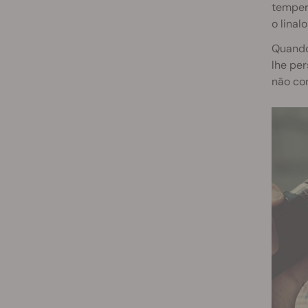
tempera
o linal
Quando
lhe per
não co