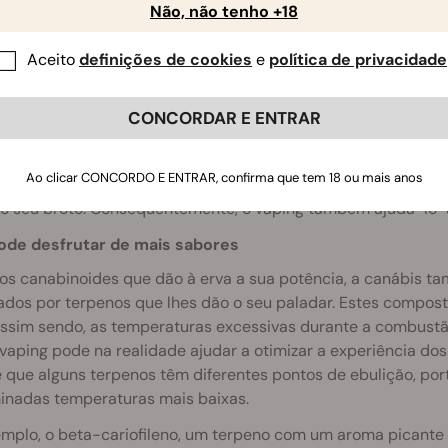
Não, não tenho +18
ostos ativos na canábis são muito sensíveis. Ao administrar
 de fumar, desperdiça mais de metade destes compostos ant
Aceito
definições de cookies
e
política de privacidade
 Além disso, ainda perde mais 15–20% da qualidade enquanto 
e seja extremamente ineficiente fumar a canábis.
CONCORDAR E ENTRAR
ue as temperaturas envolvidas na vaporização são muito mai
ficas, os compostos ativos não só são preservados, como ta
Ao clicar CONCORDO E ENTRAR, confirma que tem 18 ou mais anos
al. Por conseguinte, o seu vapor de canábis será mais puro 
do seu broto. Consequentemente, o vaping também ajudá-lo-
ode desfrutar de mais sabores
os canabinoides que dão à erva a sua potência, a canábis
ados por terpenos que lhes dão o seu paladar. Estes compost
 assim sendo, as temperaturas excessivas durante a combust
 vaping pode na realidade ajudar a otimizar a experiência dos
 que alguns terpenos têm diferentes pontos de ebulição, port
inadas temperaturas mais baixas.
mplo, o beta-cariofileno, um terpeno com um aroma picante 