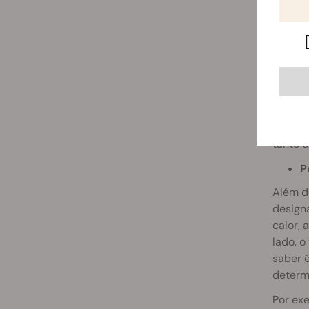
Os comp
do ato
charro.
com qu
Dado q
especí
potenci
tanto 
P
Além d
design
calor,
lado, o
saber é
determ
Por exe