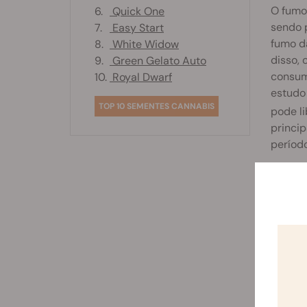
O fumo
6.
Quick One
sendo p
7.
Easy Start
fumo d
8.
White Widow
disso,
9.
Green Gelato Auto
consum
10.
Royal Dwarf
estudo
TOP 10 SEMENTES CANNABIS
pode li
princi
período
Ao tro
advers
reduzir
Os risc
trocar
como s
simple
O