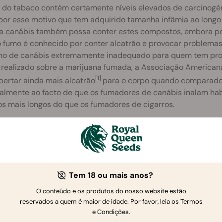
 do tabaco contém certamente níveis elevados de carcinogén
or esse motivo que tem adquirido tamanha infâmia ao longo d
a canábis também possa conter estes compostos, embora p
 o fumo é conhecido por conter alcatrão e provocar problema
o de canábis extremamente inadequado para quem tem prob
 realizado sobre a marijuana fumada, a Associação American
[1]
bertar ainda mais alcatrão
para o corpo quando comparado 
palmente ao facto de que os fumadores de canábis inalam ha
s mais longos do que os fumadores de cigarros.
car para o vaping, os seus pulmões enfrentam imediatamente
os. Um estudo de 2007 publicado na Harm Reduction Journal
[2]
 os problemas respiratórios
que podem ser causados pela 
os para a saúde associados ao ato de fumar são suficientes 
Tem 18 ou mais anos?
em para o vaping. Mas além dos resultados a longo prazo, há
endo uma experiência mais suave, menos suja e mais agradáve
O conteúdo e os produtos do nosso website estão
smente de que limpa regularmente o seu vape.
reservados a quem é maior de idade. Por favor, leia os Termos
e Condições.
 vaping é mais eficiente e maximiza a potência, biodispon