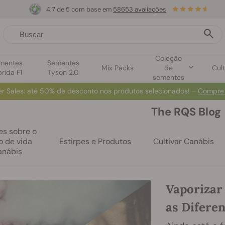
4.7 de 5 com base em
58653 avaliações
Coleção
mentes
Sementes
Mix Packs
de
Cult
brida F1
Tyson 2.0
sementes
r Sales
: até 50% de desconto nos produtos selecionados! ⏤
Compre
The RQS Blog
es sobre o
lo de vida
Estirpes e Produtos
Cultivar Canábis
anábis
Vaporizar
as Difere