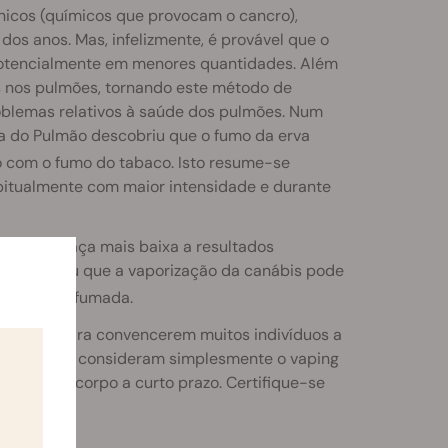
icos (químicos que provocam o cancro),
os anos. Mas, infelizmente, é provável que o
otencialmente em menores quantidades. Além
s nos pulmões, tornando este método de
lemas relativos à saúde dos pulmões. Num
a do Pulmão descobriu que o fumo da erva
com o fumo do tabaco. Isto resume-se
bitualmente com maior intensidade e durante
 uma ameaça mais baixa a resultados
 descobriu que a vaporização da canábis pode
marijuana fumada.
por si só para convencerem muitos indivíduos a
 muitos que consideram simplesmente o vaping
l para o corpo a curto prazo. Certifique-se
ibilidade