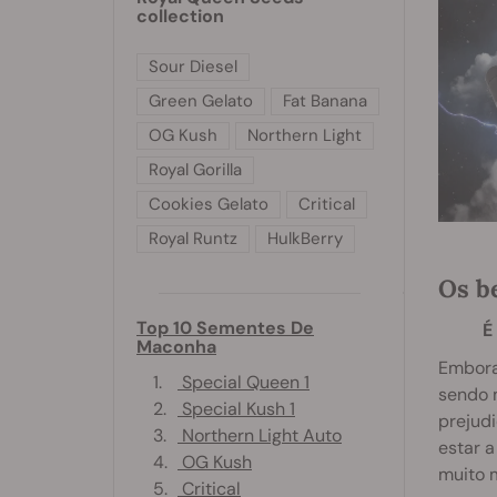
collection
Sour Diesel
Green Gelato
Fat Banana
OG Kush
Northern Light
Royal Gorilla
Cookies Gelato
Critical
Royal Runtz
HulkBerry
Os b
Top 10 Sementes De
É
Maconha
Embora
1.
Special Queen 1
sendo 
2.
Special Kush 1
prejud
3.
Northern Light Auto
estar a
4.
OG Kush
muito m
5.
Critical