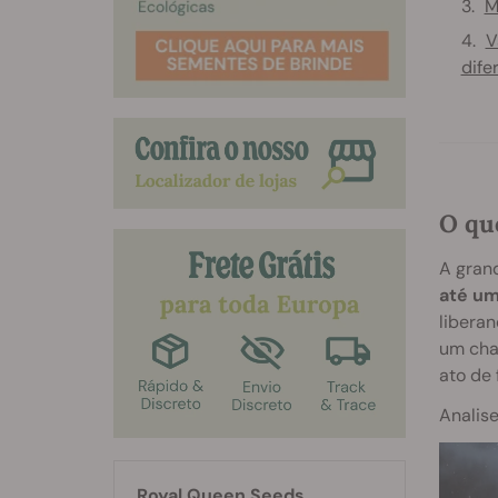
M
V
dife
O qu
A grand
até um
liberan
um cha
ato de 
Analis
Royal Queen Seeds