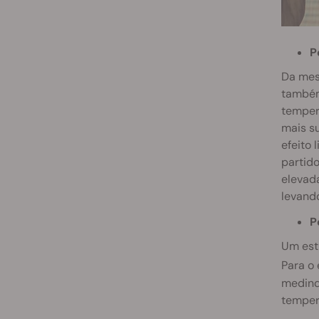
P
Da mes
também
tempera
mais su
efeito 
partido
elevada
levando
P
Um estu
Para o
medind
temper