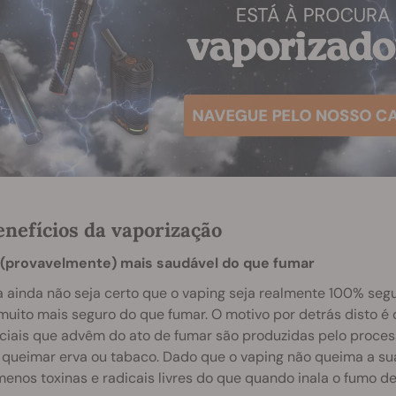
enefícios da vaporização
 (provavelmente) mais saudável do que fumar
 ainda não seja certo que o vaping seja realmente 100% se
muito mais seguro do que fumar. O motivo por detrás disto é
iciais que advêm do ato de fumar são produzidas pelo proc
 queimar erva ou tabaco. Dado que o vaping não queima a sua
enos toxinas e radicais livres do que quando inala o fumo d