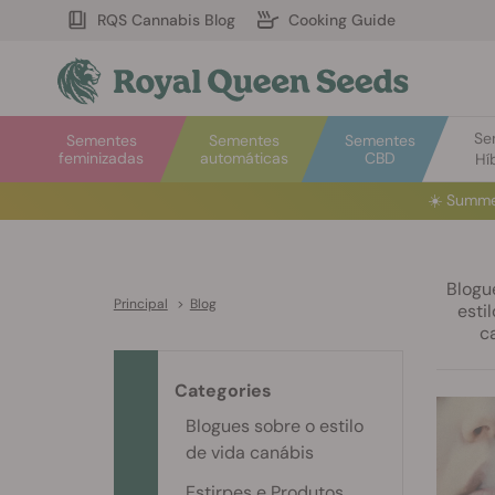
RQS Cannabis Blog
Cooking Guide
Se
Sementes
Sementes
Sementes
feminizadas
automáticas
CBD
Hí
☀️
Summe
Blogu
Principal
>
Blog
esti
c
Categories
Blogues sobre o estilo
de vida canábis
Estirpes e Produtos