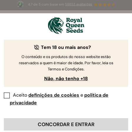
4.7 de 5 com base em
58653 avaliações
☀️
Summer Sales
: até 50%
de desconto! ⏤
Compre agora
🛍️
Tem 18 ou mais anos?
The RQS Blog
O conteúdo e os produtos do nosso website estão
reservados a quem é maior de idade. Por favor, leia os
Blogues sobre o estilo de vida canábis
Estirpes
Termos e Condições.
Não, não tenho +18
Aceito
definições de cookies
e
política de
privacidade
CONCORDAR E ENTRAR