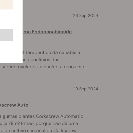
26 Sep 2024
D E O Sistema Endocanabinóide
o potencial terapêutico da canábis a
dos sobre os benefícios dos
a serem revelados, a canábis tornou-se
19 Sep 2024
rkscrew Auto
r algumas plantas Corkscrew Automatic
 ou jardim? Então, porque não dá uma
rio de cultivo semanal da Corkscrew