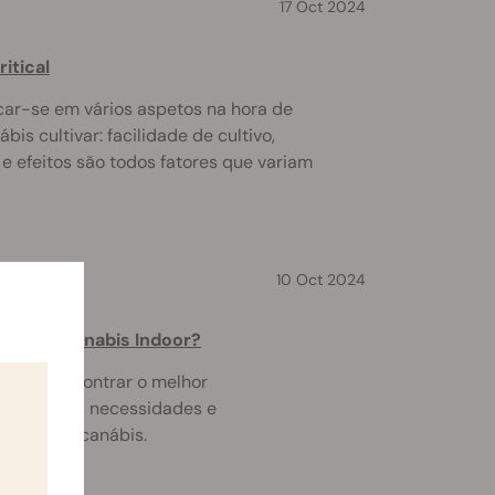
17 Oct 2024
ritical
car-se em vários aspetos na hora de
bis cultivar: facilidade de cultivo,
e efeitos são todos fatores que variam
10 Oct 2024
lantar Cannabis Indoor?
o para encontrar o melhor
ara as suas necessidades e
dutor de canábis.