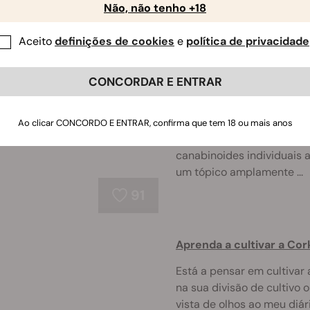
Não, não tenho +18
35
Aceito
definições de cookies
e
política de privacidade
Variedades Ricas Em CB
CONCORDAR E ENTRAR
Humano
Com a investigação sobre 
Ao clicar CONCORDO E ENTRAR, confirma que tem 18 ou mais anos
florescer e com mais estu
canabinoides individuais 
um tópico amplamente ...
91
Aprenda a cultivar a Co
Está a pensar em cultiva
na sua divisão de cultivo
vista de olhos ao meu diá