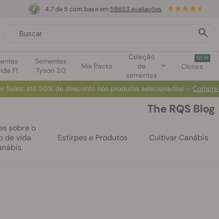
4.7 de 5 com base em
58653 avaliações
Coleção
NEW
entes
Sementes
Mix Packs
de
Clones
ida F1
Tyson 2.0
sementes
r Sales
: até 50% de desconto nos produtos selecionados! ⏤
Compre
The RQS Blog
es sobre o
lo de vida
Estirpes e Produtos
Cultivar Canábis
anábis