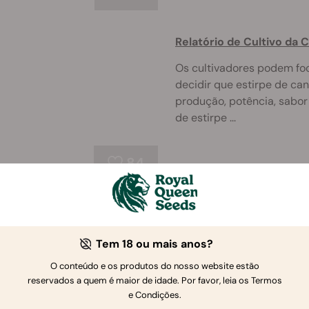
Relatório de Cultivo da C
Os cultivadores podem fo
decidir que estirpe de caná
produção, potência, sabor 
de estirpe ...
84
O Que Eu Preciso Para P
Explore este guia complet
Tem 18 ou mais anos?
equipamento de cultivo p
O conteúdo e os produtos do nosso website estão
capacidades enquanto pro
reservados a quem é maior de idade. Por favor, leia os Termos
e Condições.