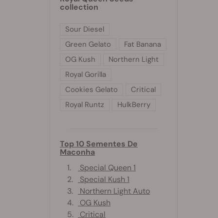
collection
Sour Diesel
Green Gelato
Fat Banana
OG Kush
Northern Light
Royal Gorilla
Cookies Gelato
Critical
Royal Runtz
HulkBerry
Top 10 Sementes De
Maconha
1.
Special Queen 1
2.
Special Kush 1
3.
Northern Light Auto
4.
OG Kush
5.
Critical