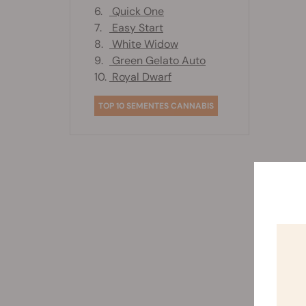
6.
Quick One
7.
Easy Start
8.
White Widow
9.
Green Gelato Auto
10.
Royal Dwarf
TOP 10 SEMENTES CANNABIS