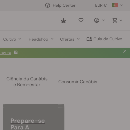
EUR €
Help Center
Saved
items
Guia de Cultivo
Cultivo
Headshop
Ofertas
 agora
🛍️
Ciência da Canábis
Consumir Canábis
e Bem-estar
Prepare-se
Para A