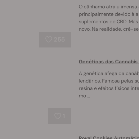
O cânhamo atraiu imensa 
principalmente devido à 
suplementos de CBD. Mas
novo. Na realidade, crê-se q
255
Genéticas das Cannabis
A genética afegã da canáb
lendários. Famosa pelas su
resina e efeitos físicos in
mo ...
1
Royal Cookies Automática