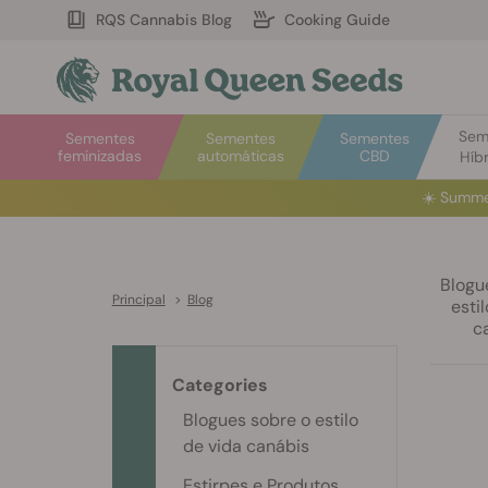
RQS Cannabis Blog
Cooking Guide
Sem
Sementes
Sementes
Sementes
feminizadas
automáticas
CBD
Híbr
☀️
Summe
Blogu
Principal
>
Blog
esti
c
Categories
Blogues sobre o estilo
de vida canábis
Estirpes e Produtos