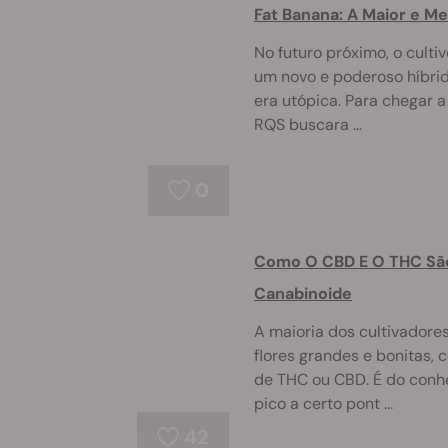
Fat Banana: A Maior e M
No futuro próximo, o cult
um novo e poderoso híbri
era utópica. Para chegar a
RQS buscara ...
0
Como O CBD E O THC São
Canabinoide
A maioria dos cultivadores
flores grandes e bonitas,
de THC ou CBD. É do conhe
pico a certo pont ...
42